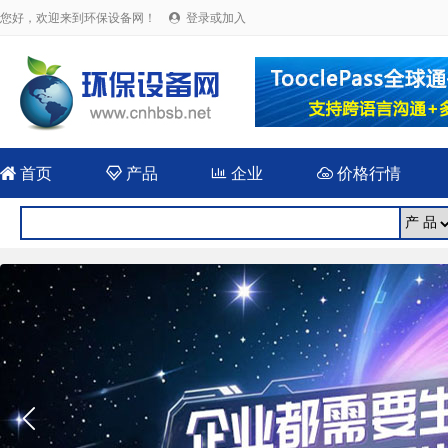
您好，欢迎来到环保设备网！
登录或加入


首页

产品

企业

价格行情
