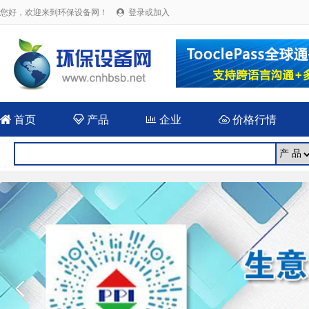
您好，欢迎来到环保设备网！
登录或加入


首页

产品

企业

价格行情
