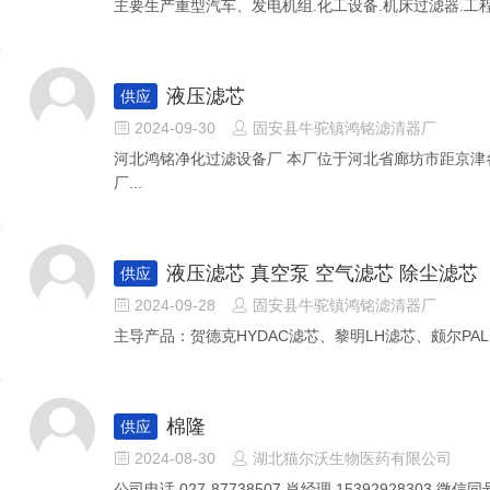
主要生产重型汽车、发电机组.化工设备.机床过滤器.工程
液压滤芯
供应
2024-09-30
固安县牛驼镇鸿铭滤清器厂


河北鸿铭净化过滤设备厂 本厂位于河北省廊坊市距京津
厂...
液压滤芯 真空泵 空气滤芯 除尘滤芯
供应
2024-09-28
固安县牛驼镇鸿铭滤清器厂


主导产品：贺德克HYDAC滤芯、黎明LH滤芯、颇尔PALL
棉隆
供应
2024-08-30
湖北猫尔沃生物医药有限公司


公司电话 027-87738507 肖经理 15392928303 微信同号