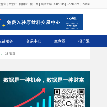
生意宝
|
生意社
|
购物宝
|
化工网
|
风险评级
|
SunSirs
|
ChemNet
|
Toocle
应链服务
交易中心
生意圈
报价通
、
活性炭