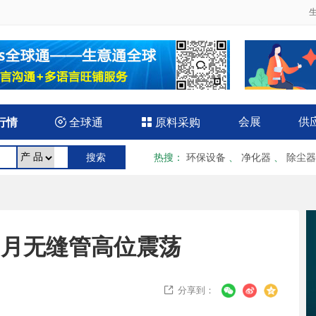
会展
供
行情

全球通

原料采购
热搜
：
环保设备
、
净化器
、
除尘器
5月无缝管高位震荡
分享到：
