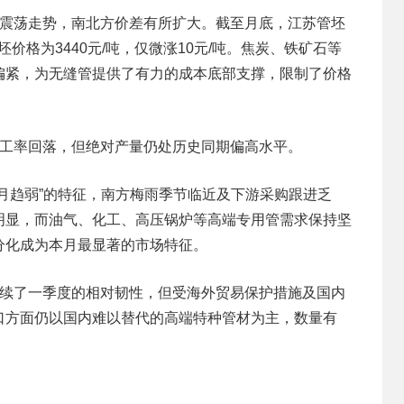
位震荡走势，南北方价差有所扩大。截至月底，江苏管坯
管坯价格为3440元/吨，仅微涨10元/吨。焦炭、铁矿石等
偏紧，为无缝管提供了有力的成本底部支撑，限制了价格
开工率回落，但绝对产量仍处历史同期偏高水平。
月趋弱”的特征，南方梅雨季节临近及下游采购跟进乏
明显，而油气、化工、高压锅炉等高端专用管需求保持坚
分化成为本月最显著的市场特征。
延续了一季度的相对韧性，但受海外贸易保护措施及国内
口方面仍以国内难以替代的高端特种管材为主，数量有